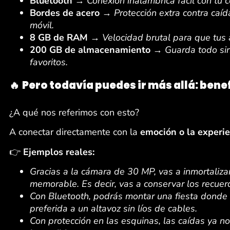
Bluetooth
→
Conexión inalámbrica fácil con tu 
Bordes de acero
→
Protección extra contra caíd
móvil.
8 GB de RAM
→
Velocidad brutal para que tus 
200 GB de almacenamiento
→
Guarda todo si
favoritos.
🔥
Pero todavía puedes ir más allá: bene
¿A qué nos referimos con esto?
A conectar directamente con la
emoción o la experie
👉
Ejemplos reales:
Gracias a la cámara de 30 MP, vas a inmortaliz
memorable. Es decir, vas a conservar los recuerd
Con Bluetooth, podrás montar una fiesta donde
preferida a un altavoz sin líos de cables.
Con protección en las esquinas, las caídas ya n