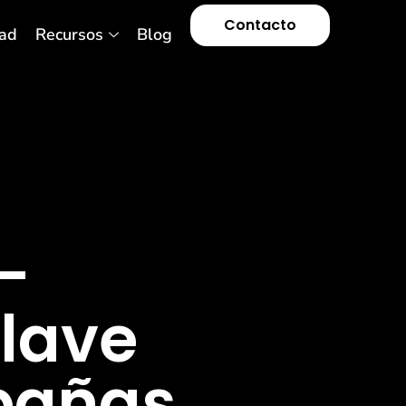
Contacto
ad
Recursos
Blog
–
clave
mpañas