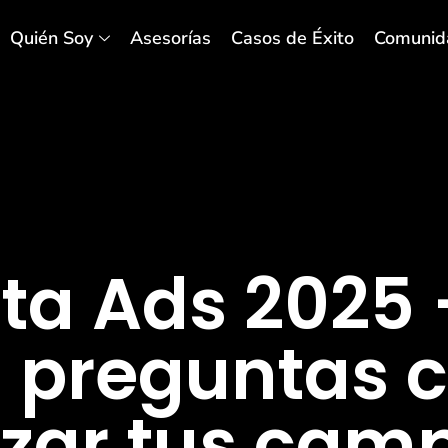
Quién Soy
Asesorías
Casos de Éxito
Comunid
ta Ads 2025 
 3 preguntas 
nzar tus ca